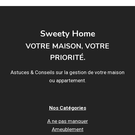
DÉCORER
SA
CHAMBRE
EN
5
Sweety Home
ÉTAPES
?
VOTRE MAISON, VOTRE
PRIORITÉ.
Astuces & Conseils sur la gestion de votre maison
ou appartement.
Nos Catégories
A ne pas manquer
Ameublement