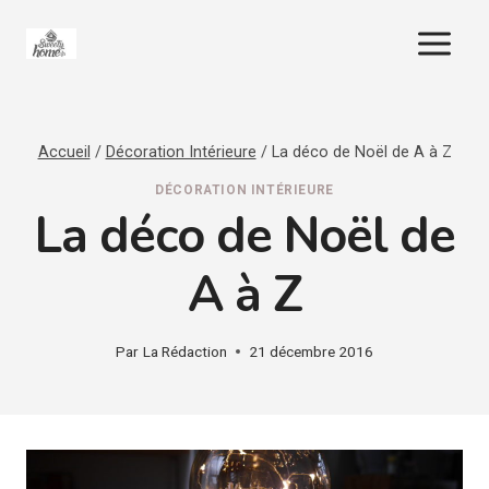
Aller
au
contenu
Accueil
/
Décoration Intérieure
/
La déco de Noël de A à Z
DÉCORATION INTÉRIEURE
La déco de Noël de
A à Z
Par
La Rédaction
21 décembre 2016