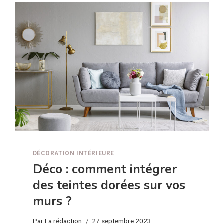
D’ENFANT
:
DES
IDÉES
LUDIQUES
ET
CRÉATIVES
POUR
STIMULER
LEUR
IMAGINATION
DÉCORATION INTÉRIEURE
Déco : comment intégrer
des teintes dorées sur vos
murs ?
Par
La rédaction
27 septembre 2023