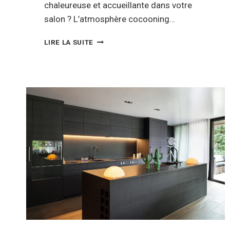
chaleureuse et accueillante dans votre
salon ? L’atmosphère cocooning…
COMMENT
LIRE LA SUITE
CRÉER
UNE
ATMOSPHÈRE
COCOONING
DANS
VOTRE
SALON
?