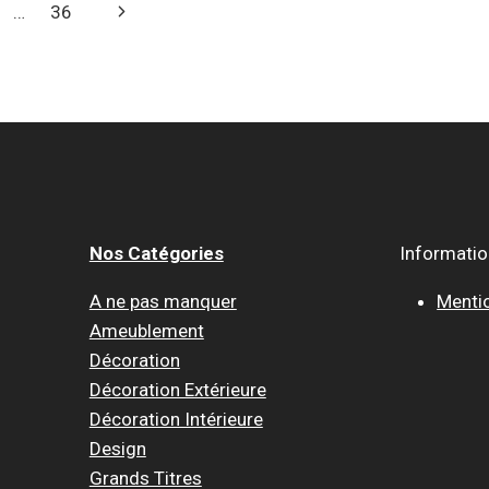
Page
…
36
suivante
Nos Catégories
Informati
A ne pas manquer
Menti
Ameublement
Décoration
Décoration Extérieure
Décoration Intérieure
Design
Grands Titres