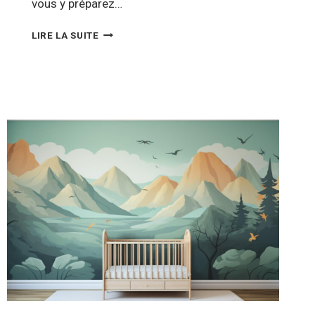
vous y préparez…
COMMENT
LIRE LA SUITE
RELOOKER
VOTRE
CUISINE
À
MOINDRE
COÛT
?