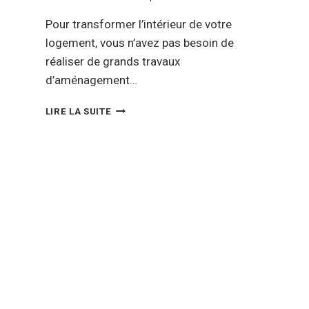
Pour transformer l’intérieur de votre
logement, vous n’avez pas besoin de
réaliser de grands travaux
d’aménagement…
DÉCO
LIRE LA SUITE
:
COMMENT
INTÉGRER
DES
TEINTES
DORÉES
SUR
VOS
MURS
?