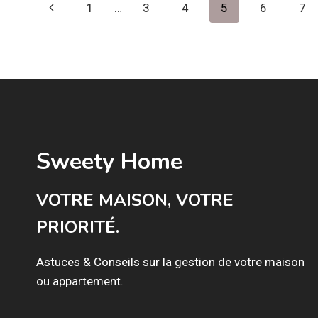
Navigation
Page
1
…
3
4
5
6
7
LOCATION
de
?
précédente
page
Sweety Home
VOTRE MAISON, VOTRE
PRIORITÉ.
Astuces & Conseils sur la gestion de votre maison
ou appartement.