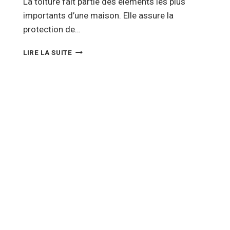
La toiture fait partie des éléments les plus
importants d’une maison. Elle assure la
protection de…
RÉNOVATION
LIRE LA SUITE
DE
TOITURE
:
À
QUOI
VOUS
ATTENDRE
?