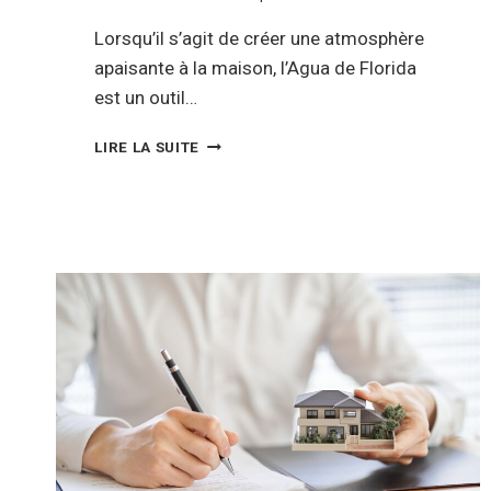
Lorsqu’il s’agit de créer une atmosphère
apaisante à la maison, l’Agua de Florida
est un outil…
ÉVOQUER
LIRE LA SUITE
UNE
AMBIANCE
APAISANTE
À
LA
MAISON
AVEC
L’AGUA
DE
FLORIDA