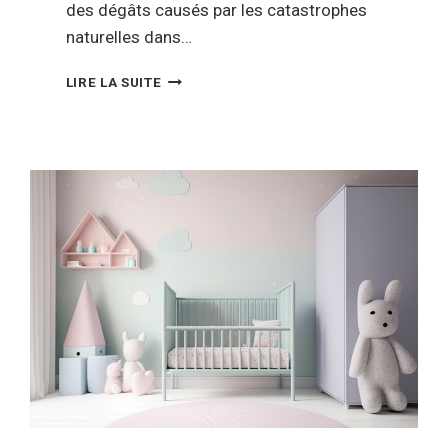
des dégâts causés par les catastrophes
naturelles dans…
COMMENT
LIRE LA SUITE
SONT
COUVERTS
LES
DÉGÂTS
SUITE
À
DES
CATASTROPHES
NATURELLES
?