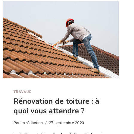
:
COMMENT
LE
DESIGN
MURAL
INFLUENCE
NOTRE
HUMEUR
ET
NOTRE
BIEN-
ÊTRE
TRAVAUX
Rénovation de toiture : à
quoi vous attendre ?
Par
La rédaction
27 septembre 2023